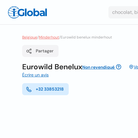
Belgique
/
Minderhout
/
Eurowild benelux minderhout
Partager
Eurowild Benelux
Ve
Non revendiqué
Écrire un avis
+32 33853218