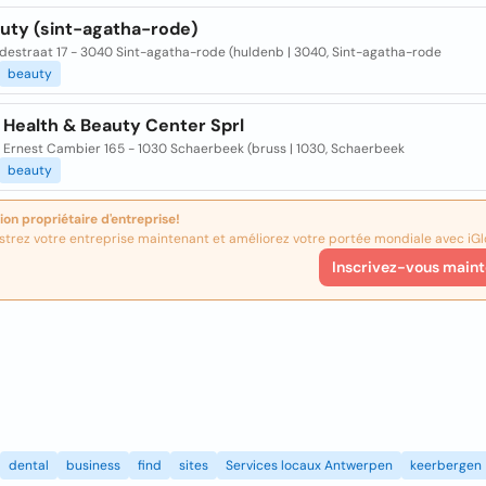
auty (sint-agatha-rode)
destraat 17 - 3040 Sint-agatha-rode (huldenb | 3040, Sint-agatha-rode
beauty
 Health & Beauty Center Sprl
 Ernest Cambier 165 - 1030 Schaerbeek (bruss | 1030, Schaerbeek
beauty
ion propriétaire d'entreprise!
strez votre entreprise maintenant et améliorez votre portée mondiale avec iGl
Inscrivez-vous maint
dental
business
find
sites
Services locaux Antwerpen
keerbergen