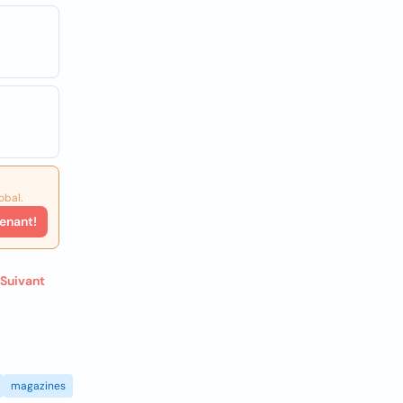
obal.
enant!
Suivant
magazines