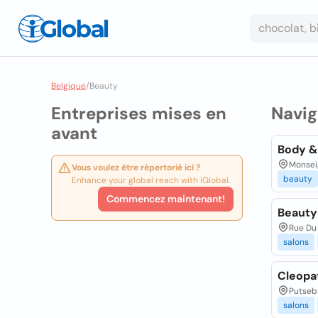
Belgique
/
Beauty
Entreprises mises en
Navig
avant
Body &
Monsei
Vous voulez être répertorié ici ?
beauty
Enhance your global reach with iGlobal.
Commencez maintenant!
Beauty
Rue Du 
salons
Cleopa
Putseb
salons