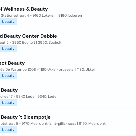
el Wellness & Beauty
Stationsstraat 4 - 9160 Lokeren | 9160, Lokeren
beauty
nd Beauty Center Debbie
aat 5 - 3950 Bocholt | 3950, Bocholt
beauty
fect Beauty
e De Waterloo 1008 - 1180 Ukkel (brussels) | 1180, Ukkel
beauty
 Beauty
dreef 7 - 9340 Lede | 9340, Lede
beauty
 Beauty 't Bloempotje
tstraat 5 - 9170 Meerdonk (sint-gillis-waas | 9170, Meerdonk
beauty