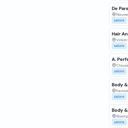
De Par
Nieuwe 
salons
Hair A
Vinkstr
salons
A. Per
Chaussé
salons
Body &
Kasteel
salons
Body &
Bloempo
salons