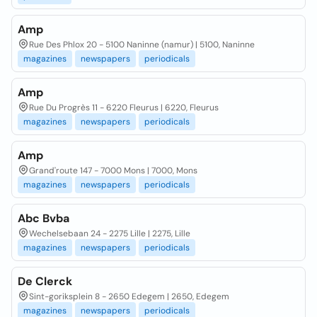
Amp
Rue Des Phlox 20 - 5100 Naninne (namur) | 5100, Naninne
magazines
newspapers
periodicals
Amp
Rue Du Progrès 11 - 6220 Fleurus | 6220, Fleurus
magazines
newspapers
periodicals
Amp
Grand'route 147 - 7000 Mons | 7000, Mons
magazines
newspapers
periodicals
Abc Bvba
Wechelsebaan 24 - 2275 Lille | 2275, Lille
magazines
newspapers
periodicals
De Clerck
Sint-goriksplein 8 - 2650 Edegem | 2650, Edegem
magazines
newspapers
periodicals