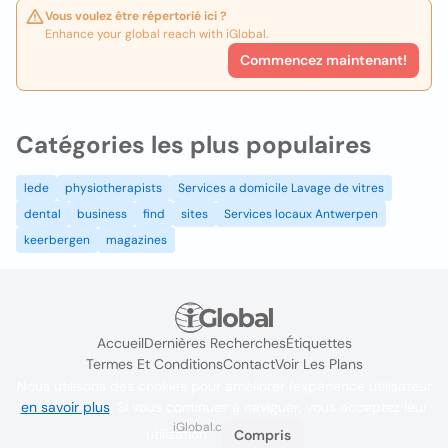
Vous voulez être répertorié ici ?
Enhance your global reach with iGlobal.
Commencez maintenant!
Catégories les plus populaires
lede
physiotherapists
Services a domicile Lavage de vitres
dental
business
find
sites
Services locaux Antwerpen
keerbergen
magazines
Accueil
Dernières Recherches
Étiquettes
Termes Et Conditions
Contact
Voir Les Plans
Nous utilisons des cookies pour améliorer l'expérience utilisateur
en savoir plus
. Si vous continuez à naviguer, vous acceptez leur
iGlobal.co @ 2024
utilisation.
Compris