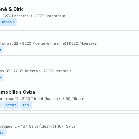
ené & Dirk
 - 2270 Herenthout | 2270, Herenthout
schools
kstraat 22 - 9220 Moerzeke (hamme) | 9220, Moerzeke
e
an 20 - 2200 Herentals | 2200, Herentals
e
mmobilien Cvba
renlaan 17 - 3150 Tildonk (haacht) | 3150, Tildonk
estate
real
vegnée 12 - 4671 Saive (blegny) | 4671, Saive
ts