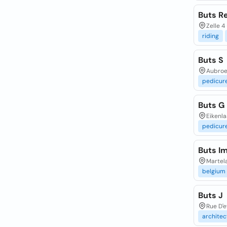
Buts R
Zelle 4
riding
Buts S
Aubroe
pedicur
Buts G
Eikenla
pedicur
Buts I
Martela
belgium
Buts J
Rue D'e
architec