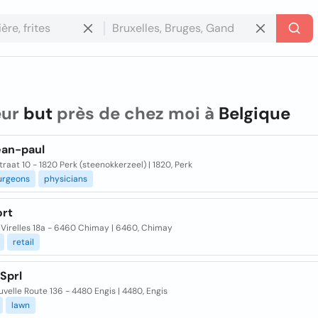
eur
but
près de chez moi à
Belgique
ean-paul
raat 10 - 1820 Perk (steenokkerzeel) | 1820, Perk
urgeons
physicians
ort
 Virelles 18a - 6460 Chimay | 6460, Chimay
retail
Sprl
velle Route 136 - 4480 Engis | 4480, Engis
lawn