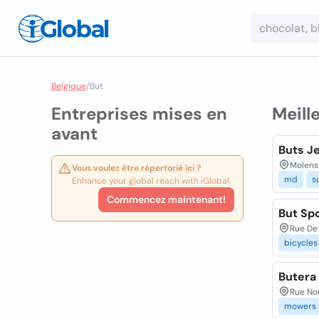
Belgique
/
But
Entreprises mises en
Meill
avant
Buts J
Molenst
Vous voulez être répertorié ici ?
md
s
Enhance your global reach with iGlobal.
Commencez maintenant!
But Sp
Rue De
bicycles
Butera 
Rue Nou
mowers