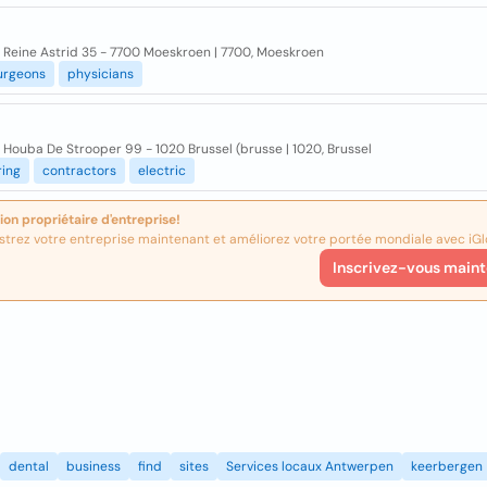
 Reine Astrid 35 - 7700 Moeskroen | 7700, Moeskroen
urgeons
physicians
Houba De Strooper 99 - 1020 Brussel (brusse | 1020, Brussel
ring
contractors
electric
ion propriétaire d'entreprise!
strez votre entreprise maintenant et améliorez votre portée mondiale avec iGl
Inscrivez-vous maint
dental
business
find
sites
Services locaux Antwerpen
keerbergen