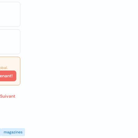
obal.
enant!
Suivant
magazines