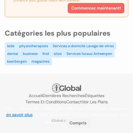
Enhance your global reach with iGlobal.
Commencez maintenant!
Catégories les plus populaires
lede
physiotherapists
Services a domicile Lavage de vitres
dental
business
find
sites
Services locaux Antwerpen
keerbergen
magazines
Accueil
Dernières Recherches
Étiquettes
Termes Et Conditions
Contact
Voir Les Plans
Nous utilisons des cookies pour améliorer l'expérience utilisateur
en savoir plus
. Si vous continuez à naviguer, vous acceptez leur
iGlobal.co @ 2024
utilisation.
Compris