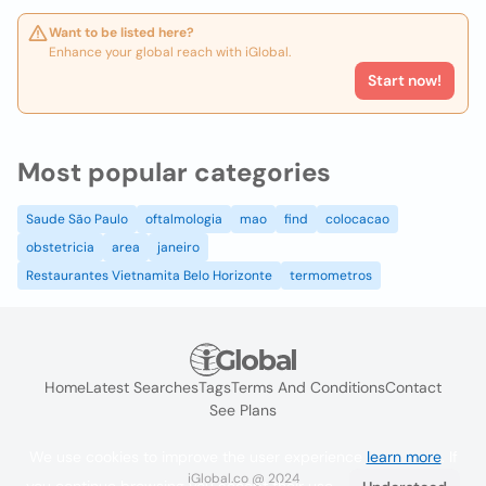
Want to be listed here?
Enhance your global reach with iGlobal.
Start now!
Most popular categories
Saude São Paulo
oftalmologia
mao
find
colocacao
obstetricia
area
janeiro
Restaurantes Vietnamita Belo Horizonte
termometros
Home
Latest Searches
Tags
Terms And Conditions
Contact
See Plans
We use cookies to improve the user experience
learn more
. If
iGlobal.co @ 2024