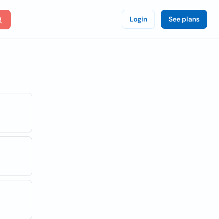
Login
See plans