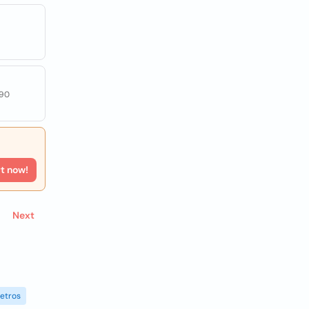
-90
rt now!
Next
etros