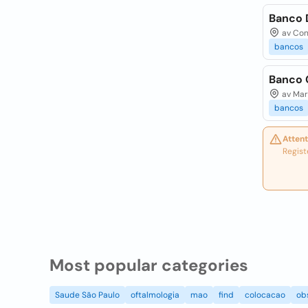
Banco D
av Cond
bancos
Banco C
av Marq
bancos
Attent
Regist
Most popular categories
Saude São Paulo
oftalmologia
mao
find
colocacao
ob