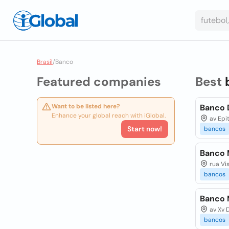
Brasil
/
Banco
Featured companies
Best
Want to be listed here?
Banco D
Enhance your global reach with iGlobal.
av Epit
Start now!
bancos
Banco 
rua Vis
bancos
Banco M
av Xv D
bancos