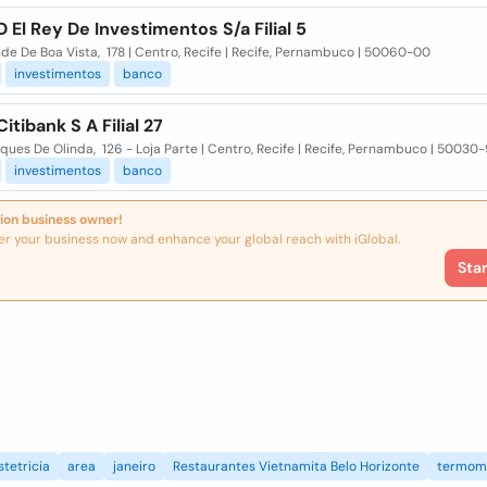
 El Rey De Investimentos S/a Filial 5
e De Boa Vista, 178 | Centro, Recife | Recife, Pernambuco | 50060-00
investimentos
banco
itibank S A Filial 27
ues De Olinda, 126 - Loja Parte | Centro, Recife | Recife, Pernambuco | 50030
investimentos
banco
ion business owner!
er your business now and enhance your global reach with iGlobal.
Sta
stetricia
area
janeiro
Restaurantes Vietnamita Belo Horizonte
termom