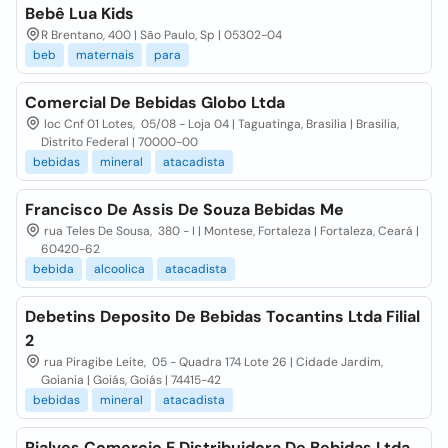
Bebê Lua Kids
R Brentano, 400 | São Paulo, Sp | 05302-04
beb
maternais
para
Comercial De Bebidas Globo Ltda
loc Cnf 01 Lotes, 05/08 - Loja 04 | Taguatinga, Brasilia | Brasilia,
Distrito Federal | 70000-00
bebidas
mineral
atacadista
Francisco De Assis De Souza Bebidas Me
rua Teles De Sousa, 380 - I | Montese, Fortaleza | Fortaleza, Ceará |
60420-62
bebida
alcoolica
atacadista
Debetins Deposito De Bebidas Tocantins Ltda Filial
2
rua Piragibe Leite, 05 - Quadra 174 Lote 26 | Cidade Jardim,
Goiania | Goiás, Goiás | 74415-42
bebidas
mineral
atacadista
Rialves Comercio E Distribuidora De Bebidas Ltda