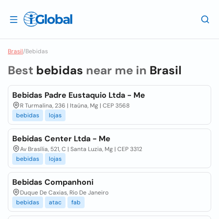
Brasil
/
Bebidas
Best
bebidas
near me in
Brasil
Bebidas Padre Eustaquio Ltda - Me
R Turmalina, 236 | Itaúna, Mg | CEP 3568
bebidas
lojas
Bebidas Center Ltda - Me
Av Brasília, 521, C | Santa Luzia, Mg | CEP 3312
bebidas
lojas
Bebidas Companhoni
Duque De Caxias, Rio De Janeiro
bebidas
atac
fab