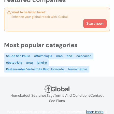
Want to be listed here?
Enhance your global reach with iGlobal.
Start now!
Most popular categories
Saude São Paulo
oftalmologia
mao
find
colocacao
obstetricia
area
janeiro
Restaurantes Vietnamita Belo Horizonte
termometros
Home
Latest Searches
Tags
Terms And Conditions
Contact
See Plans
We use cookies to improve the user experience
learn more
. If