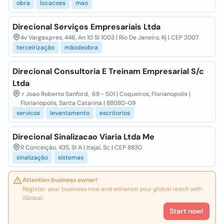
obra
locacoes
mao
Direcional Serviços Empresariais Ltda
Av Vargas,pres, 446, An 10 Sl 1003 | Rio De Janeiro, Rj | CEP 2007
terceirização
mãodeobra
Direcional Consultoria E Treinam Empresarial S/c
Ltda
r Joao Roberto Sanford, 68 - 501 | Coqueiros, Florianopolis |
Florianopolis, Santa Catarina | 88080-09
servicos
levantamento
escritorios
Direcional Sinalizacao Viaria Ltda Me
R Conceição, 435, Sl A | Itajaí, Sc | CEP 8830
sinalização
sistemas
Attention business owner!
Register your business now and enhance your global reach with
iGlobal.
Start now!