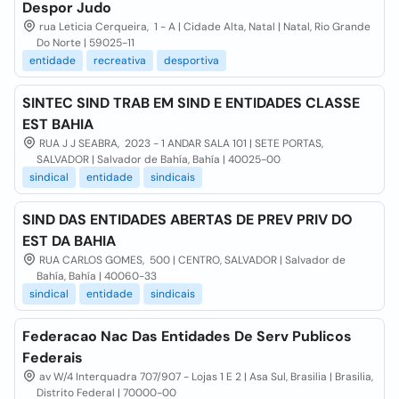
Despor Judo
rua Leticia Cerqueira, 1 - A | Cidade Alta, Natal | Natal, Rio Grande
Do Norte | 59025-11
entidade
recreativa
desportiva
SINTEC SIND TRAB EM SIND E ENTIDADES CLASSE
EST BAHIA
RUA J J SEABRA, 2023 - 1 ANDAR SALA 101 | SETE PORTAS,
SALVADOR | Salvador de Bahía, Bahía | 40025-00
sindical
entidade
sindicais
SIND DAS ENTIDADES ABERTAS DE PREV PRIV DO
EST DA BAHIA
RUA CARLOS GOMES, 500 | CENTRO, SALVADOR | Salvador de
Bahía, Bahía | 40060-33
sindical
entidade
sindicais
Federacao Nac Das Entidades De Serv Publicos
Federais
av W/4 Interquadra 707/907 - Lojas 1 E 2 | Asa Sul, Brasilia | Brasilia,
Distrito Federal | 70000-00