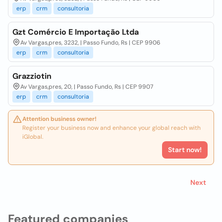
erp
crm
consultoria
Gzt Comércio E Importação Ltda
Av Vargas,pres, 3232, | Passo Fundo, Rs | CEP 9906
erp
crm
consultoria
Grazziotin
Av Vargas,pres, 20, | Passo Fundo, Rs | CEP 9907
erp
crm
consultoria
Attention business owner!
Register your business now and enhance your global reach with
iGlobal.
Start now!
Next
Featured companies