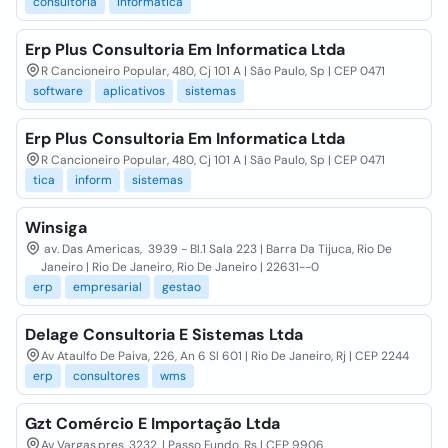
consultoria
informática
Erp Plus Consultoria Em Informatica Ltda
R Cancioneiro Popular, 480, Cj 101 A | São Paulo, Sp | CEP 0471
software
aplicativos
sistemas
Erp Plus Consultoria Em Informatica Ltda
R Cancioneiro Popular, 480, Cj 101 A | São Paulo, Sp | CEP 0471
tica
inform
sistemas
Winsiga
av. Das Americas, 3939 - Bl.1 Sala 223 | Barra Da Tijuca, Rio De
Janeiro | Rio De Janeiro, Rio De Janeiro | 22631--0
erp
empresarial
gestao
Delage Consultoria E Sistemas Ltda
Av Ataulfo De Paiva, 226, An 6 Sl 601 | Rio De Janeiro, Rj | CEP 2244
erp
consultores
wms
Gzt Comércio E Importação Ltda
Av Vargas,pres, 3232, | Passo Fundo, Rs | CEP 9906