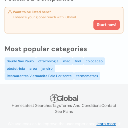
Want to be listed here?
Enhance your global reach with iGlobal.
Start now!
Most popular categories
Saude São Paulo
oftalmologia
mao
find
colocacao
obstetricia
area
janeiro
Restaurantes Vietnamita Belo Horizonte
termometros
Home
Latest Searches
Tags
Terms And Conditions
Contact
See Plans
We use cookies to improve the user experience
learn more
. If