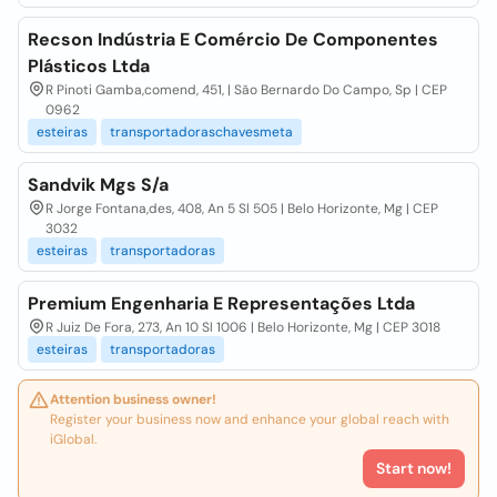
Recson Indústria E Comércio De Componentes
Plásticos Ltda
R Pinoti Gamba,comend, 451, | São Bernardo Do Campo, Sp | CEP
0962
esteiras
transportadoraschavesmeta
Sandvik Mgs S/a
R Jorge Fontana,des, 408, An 5 Sl 505 | Belo Horizonte, Mg | CEP
3032
esteiras
transportadoras
Premium Engenharia E Representações Ltda
R Juiz De Fora, 273, An 10 Sl 1006 | Belo Horizonte, Mg | CEP 3018
esteiras
transportadoras
Attention business owner!
Register your business now and enhance your global reach with
iGlobal.
Start now!