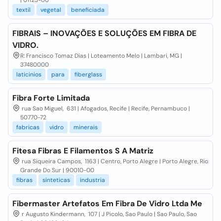
| 01123-00
textil
vegetal
beneficiada
FIBRAIS – INOVAÇÕES E SOLUÇÕES EM FIBRA DE
VIDRO.
R: Francisco Tomaz Dias | Loteamento Melo | Lambari, MG |
37480000
laticinios
para
fiberglass
Fibra Forte Limitada
rua Sao Miguel, 631 | Afogados, Recife | Recife, Pernambuco |
50770-72
fabricas
vidro
minerais
Fitesa Fibras E Filamentos S A Matriz
rua Siqueira Campos, 1163 | Centro, Porto Alegre | Porto Alegre, Rio
Grande Do Sur | 90010-00
fibras
sinteticas
industria
Fibermaster Artefatos Em Fibra De Vidro Ltda Me
r Augusto Kindermann, 107 | J Picolo, Sao Paulo | Sao Paulo, Sao