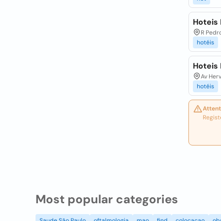
Hoteis 
R Pedro
hotéis
Hoteis 
Av Herv
hotéis
Attent
Regist
Most popular categories
Saude São Paulo
oftalmologia
mao
find
colocacao
ob