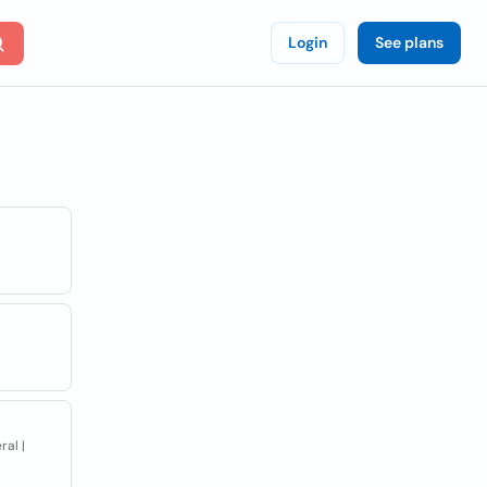
Login
See plans
ral |