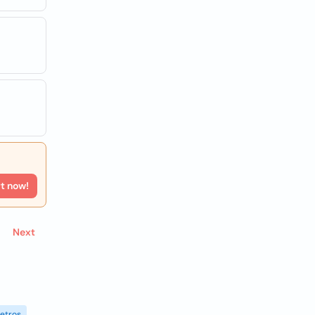
rt now!
Next
etros