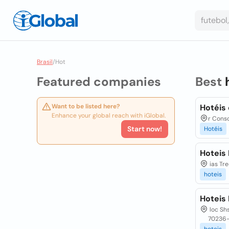
Brasil
/
Hot
Featured companies
Best
Want to be listed here?
Hotéis
Enhance your global reach with iGlobal.
r Conso
Start now!
Hotéis
Hoteis 
ias Tre
hoteis
Hoteis 
loc Shs
70236-