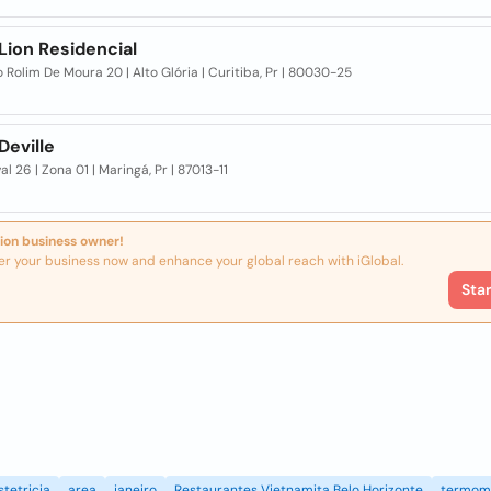
Lion Residencial
 Rolim De Moura 20 | Alto Glória | Curitiba, Pr | 80030-25
Deville
al 26 | Zona 01 | Maringá, Pr | 87013-11
ion business owner!
er your business now and enhance your global reach with iGlobal.
Sta
stetricia
area
janeiro
Restaurantes Vietnamita Belo Horizonte
termom