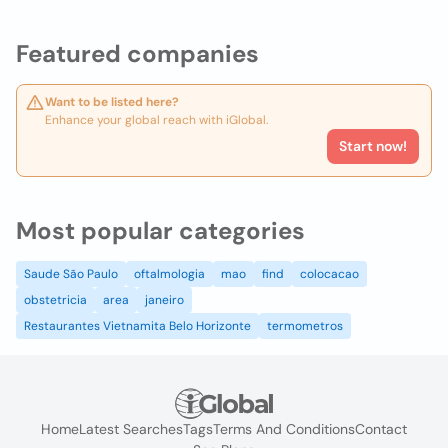
Featured companies
Want to be listed here?
Enhance your global reach with iGlobal.
Start now!
Most popular categories
Saude São Paulo
oftalmologia
mao
find
colocacao
obstetricia
area
janeiro
Restaurantes Vietnamita Belo Horizonte
termometros
Home
Latest Searches
Tags
Terms And Conditions
Contact