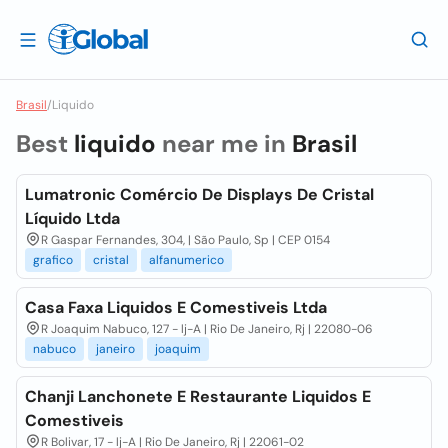
Brasil
/
Liquido
Best
liquido
near me in
Brasil
Lumatronic Comércio De Displays De Cristal
Líquido Ltda
R Gaspar Fernandes, 304, | São Paulo, Sp | CEP 0154
grafico
cristal
alfanumerico
Casa Faxa Liquidos E Comestiveis Ltda
R Joaquim Nabuco, 127 - lj-A | Rio De Janeiro, Rj | 22080-06
nabuco
janeiro
joaquim
Chanji Lanchonete E Restaurante Liquidos E
Comestiveis
R Bolivar, 17 - lj-A | Rio De Janeiro, Rj | 22061-02