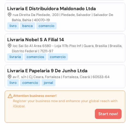
Livraria E Distribuidora Maldonado Ltda
rua Direita Da Piedade, 203 | Piedade, Salvador | Salvador De
Bahía, Bahía | 40070-19
livro
banca
comercio
Livraria Nobel S A Filial 14
loc Sai So A1 Area 6580 - Loja 117b Piso Inf | Guara, Brasilia | Brasilia,
Distrito Federal | 71211-97
livraria
comercios
comercio
Livraria E Papelaria 9 De Junho Ltda
av F, s/n | Cj Ceara, Fortaleza | Fortaleza, Ceará | 60533-64
livro
comercio
jornal
Attention business owner!
Register your business now and enhance your global reach with
iGlobal.
Start now!