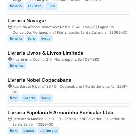
Alegre | Porto Alegre, Rio Grande Do Sur | 91030-00
livraria
revistas
livro
Livraria Navegar
avenida Afonso Delambert Netto, 664 - Loja 03 | Lagoa Da
Conceição, Florianopolis | Florianopolis, Santa Catarina | 88062-00
livraria
livro
livros
Livraria Livros & Livros Limitada
R Jerônimo Coelho, 215 | Florianópolis, Sc | CEP 8801
livrarias
Livraria Nobel Copacabana
Rua Barata Ribeiro 135 / C | Copacabana | Rio de Janeiro, RJ | 22011-
00
livro
livraria
livros
Livraria Papelaria E Armarinho Penisular Ltda
jardsanta Monica Rua B, 119 - Terreo | Iapi, Salvador | Salvador De
Bahía, Bahía | 40330-00
livro
banca
comercio