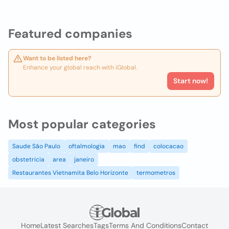
Featured companies
Want to be listed here?
Enhance your global reach with iGlobal.
Start now!
Most popular categories
Saude São Paulo
oftalmologia
mao
find
colocacao
obstetricia
area
janeiro
Restaurantes Vietnamita Belo Horizonte
termometros
Home
Latest Searches
Tags
Terms And Conditions
Contact