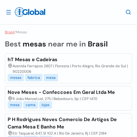
Brasil
/
Mesas
Best
mesas
near me in
Brasil
hT Mesas e Cadeiras
Avenida Farrapos 2807 | Floresta | Porto Alegre, Rio Grande do Sul |
90220006
mesas
fabrica
mesa
Nove Meses - Confeccoes Em Geral Ltda Me
R João Manoel,cel, 275 | Bebedouro, Sp | CEP 1470
mesa
cama
lojas
P H Rodrigues Neves Comercio De Artigos De
Cama Mesa E Banho Me
Etr Taquaral, 647, Sl 102 A | Rio De Janeiro, Rj | CEP 2184