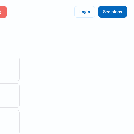
Login
See plans