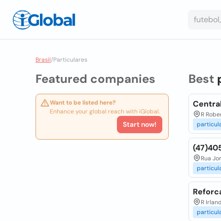
Brasil
/
Particulares
Featured companies
Best
Want to be listed here?
Central
Enhance your global reach with iGlobal.
R Rober
Start now!
particul
(47)40
Rua Jor
particul
Reforca
R Irlan
particul