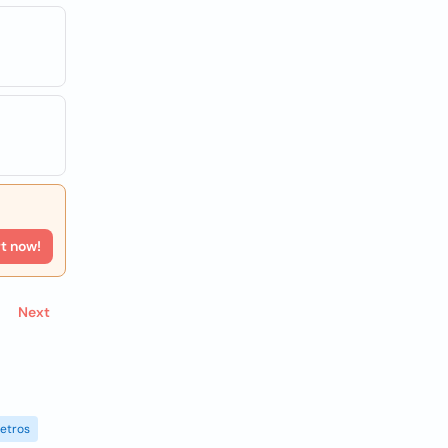
rt now!
Next
etros