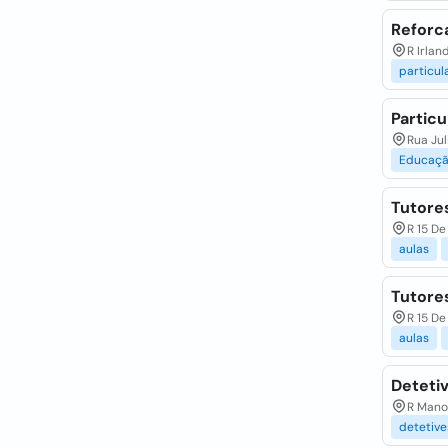
Reforca
R Irlan
particul
Particu
Rua Ju
Educaç
Tutores
R 15 De
aulas
Tutores
R 15 De
aulas
Detetiv
R Manoe
detetive