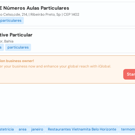
 E Números Aulas Particulares
o Celso,cde, 214, | Ribeirão Preto, Sp | CEP 1402
particulares
tive Particular
r, Bahia
s
particulares
ion business owner!
er your business now and enhance your global reach with iGlobal.
Sta
stetricia
area
janeiro
Restaurantes Vietnamita Belo Horizonte
termom