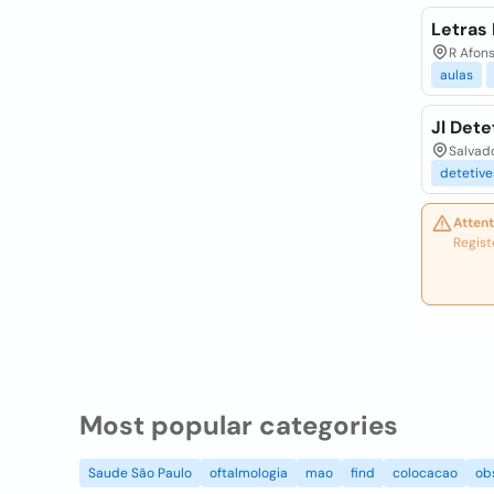
Letras
R Afons
aulas
Jl Dete
Salvado
detetive
Attent
Regist
Most popular categories
Saude São Paulo
oftalmologia
mao
find
colocacao
ob