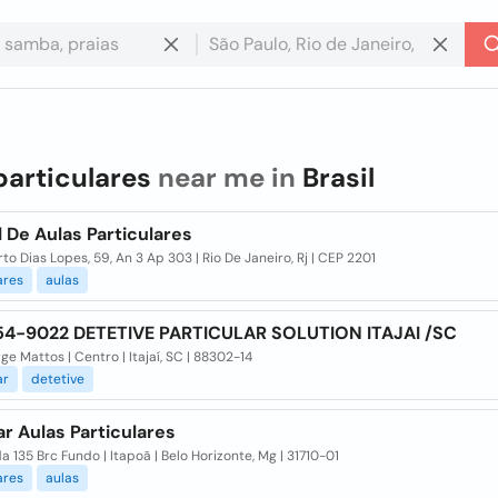
particulares
near me in
Brasil
 De Aulas Particulares
to Dias Lopes, 59, An 3 Ap 303 | Rio De Janeiro, Rj | CEP 2201
ares
aulas
54-9022 DETETIVE PARTICULAR SOLUTION ITAJAI /SC
ge Mattos | Centro | Itajaí, SC | 88302-14
ar
detetive
r Aulas Particulares
da 135 Brc Fundo | Itapoã | Belo Horizonte, Mg | 31710-01
ares
aulas