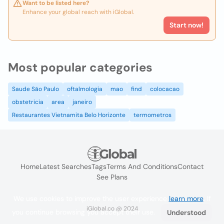
Want to be listed here?
Enhance your global reach with iGlobal.
Start now!
Most popular categories
Saude São Paulo
oftalmologia
mao
find
colocacao
obstetricia
area
janeiro
Restaurantes Vietnamita Belo Horizonte
termometros
Home
Latest Searches
Tags
Terms And Conditions
Contact
See Plans
We use cookies to improve the user experience
learn more
. If
iGlobal.co @ 2024
you continue browsing you accept their use.
Understood