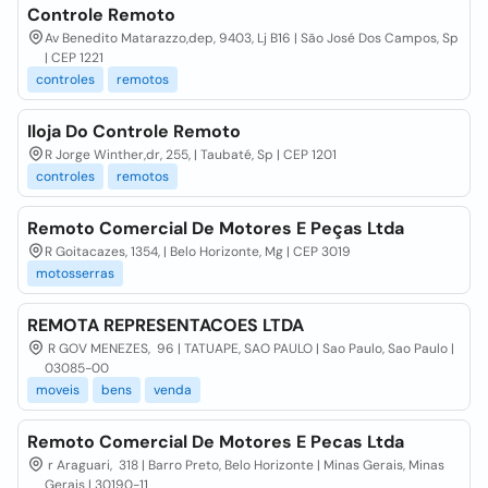
Controle Remoto
Av Benedito Matarazzo,dep, 9403, Lj B16 | São José Dos Campos, Sp
| CEP 1221
controles
remotos
Iloja Do Controle Remoto
R Jorge Winther,dr, 255, | Taubaté, Sp | CEP 1201
controles
remotos
Remoto Comercial De Motores E Peças Ltda
R Goitacazes, 1354, | Belo Horizonte, Mg | CEP 3019
motosserras
REMOTA REPRESENTACOES LTDA
R GOV MENEZES, 96 | TATUAPE, SAO PAULO | Sao Paulo, Sao Paulo |
03085-00
moveis
bens
venda
Remoto Comercial De Motores E Pecas Ltda
r Araguari, 318 | Barro Preto, Belo Horizonte | Minas Gerais, Minas
Gerais | 30190-11