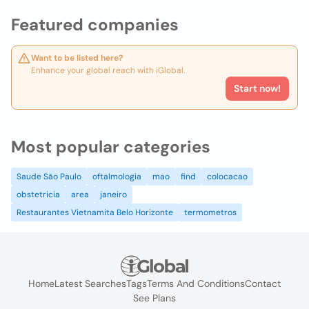
Featured companies
Want to be listed here?
Enhance your global reach with iGlobal.
Start now!
Most popular categories
Saude São Paulo
oftalmologia
mao
find
colocacao
obstetricia
area
janeiro
Restaurantes Vietnamita Belo Horizonte
termometros
Home
Latest Searches
Tags
Terms And Conditions
Contact
See Plans