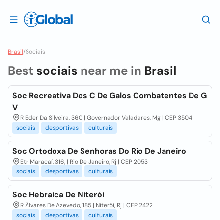
Brasil
/
Sociais
Best
sociais
near me in
Brasil
Soc Recreativa Dos C De Galos Combatentes De G
V
R Eder Da Silveira, 360 | Governador Valadares, Mg | CEP 3504
sociais
desportivas
culturais
Soc Ortodoxa De Senhoras Do Rio De Janeiro
Etr Maracaí, 316, | Rio De Janeiro, Rj | CEP 2053
sociais
desportivas
culturais
Soc Hebraica De Niterói
R Álvares De Azevedo, 185 | Niterói, Rj | CEP 2422
sociais
desportivas
culturais