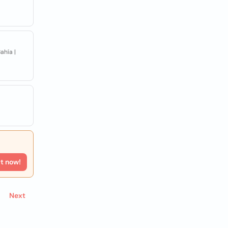
ahía |
rt now!
Next