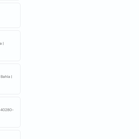
a |
Bahía |
| 40280-