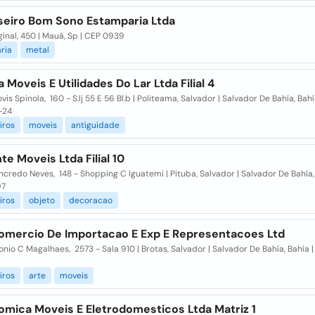
seiro Bom Sono Estamparia Ltda
inal, 450 | Mauá, Sp | CEP 0939
ria
metal
a Moveis E Utilidades Do Lar Ltda Filial 4
vis Spinola, 160 - S.lj 55 E 56 Bl.b | Politeama, Salvador | Salvador De Bahía, Bahí
-24
iros
moveis
antiguidade
e Moveis Ltda Filial 10
credo Neves, 148 - Shopping C Iguatemi | Pituba, Salvador | Salvador De Bahía, 
97
iros
objeto
decoracao
Comercio De Importacao E Exp E Representacoes Ltd
nio C Magalhaes, 2573 - Sala 910 | Brotas, Salvador | Salvador De Bahía, Bahía 
iros
arte
moveis
omica Moveis E Eletrodomesticos Ltda Matriz 1