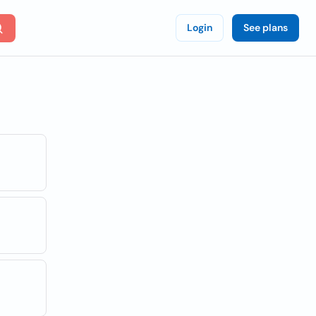
Login
See plans