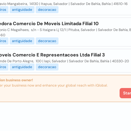
vio Mangabeira, 14130 | Itapua, Salvador | Salvador De Bahía, Bahía | 41610-16
iros
antiguidade
decoracao
dora Comercio De Moveis Limitada Filial 10
nio C Magalhaes, s/n - S Itaigara Lj 12/1 | Pituba, Salvador | Salvador De Bahía, B
-60
iros
antiguidade
decoracao
veis Comercio E Representacoes Ltda Filial 3
de De Porto Alegre, 100 | Iapi, Salvador | Salvador De Bahía, Bahía | 40330-20
iros
antiguidade
decoracao
ion business owner!
er your business now and enhance your global reach with iGlobal.
Sta