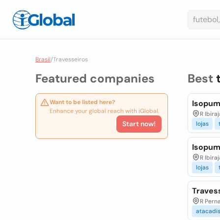
Brasil
/
Travesseiros
Featured companies
Best
Want to be listed here?
Isopum
Enhance your global reach with iGlobal.
R Ibiraj
Start now!
lojas
Isopum
R Ibiraj
lojas
Traves
R Perna
atacadi