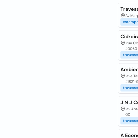
Traves
Av Marg
estampa
Cidreir
rua Clo
40080
travesse
Ambient
ave Tan
41821-
travesse
J N J 
av Anto
00
travesse
A Econ