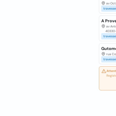
av Octa
travesse
A Prove
av Anto
40330
travesse
Gutomo
rua Con
travesse
Attent
Regist