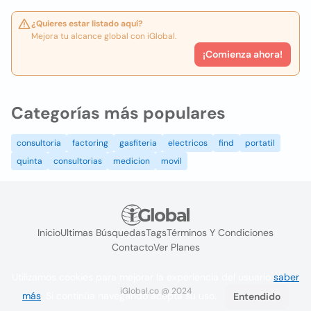
¿Quieres estar listado aquí?
Mejora tu alcance global con iGlobal.
¡Comienza ahora!
Categorías más populares
consultoria
factoring
gasfiteria
electricos
find
portatil
quinta
consultorias
medicion
movil
Inicio
Ultimas Búsquedas
Tags
Términos Y Condiciones
Contacto
Ver Planes
Utilizamos cookies para mejorar la experiencia del usuario
saber
iGlobal.co @ 2024
más
. Si continúa navegando acepta su uso.
Entendido