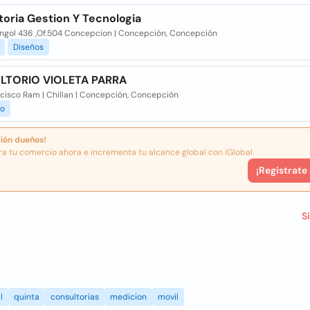
toria Gestion Y Tecnologia
Angol 436 ,Of.504 Concepcion | Concepción, Concepción
Diseños
LTORIO VIOLETA PARRA
ncisco Ram | Chillan | Concepción, Concepción
o
ión dueños!
ra tu comercio ahora e incrementa tu alcance global con iGlobal.
¡Registrate
S
l
quinta
consultorias
medicion
movil