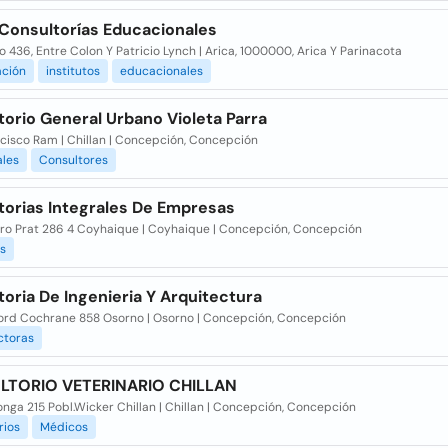
 Consultorías Educacionales
o 436, Entre Colon Y Patricio Lynch | Arica, 1000000, Arica Y Parinacota
ación
institutos
educacionales
orio General Urbano Violeta Parra
ncisco Ram | Chillan | Concepción, Concepción
ales
Consultores
torias Integrales De Empresas
uro Prat 286 4 Coyhaique | Coyhaique | Concepción, Concepción
s
oria De Ingenieria Y Arquitectura
Lord Cochrane 858 Osorno | Osorno | Concepción, Concepción
ctoras
TORIO VETERINARIO CHILLAN
ga 215 Pobl.Wicker Chillan | Chillan | Concepción, Concepción
rios
Médicos