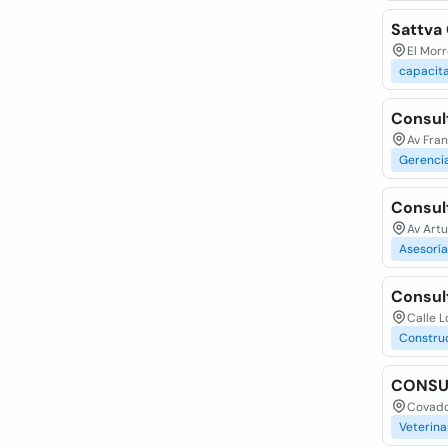
Sattva
El Morr
capacit
Consult
Av Fra
Gerenci
Consul
Av Art
Asesoría
Consult
Calle 
Constru
CONSUL
Covadon
Veterina