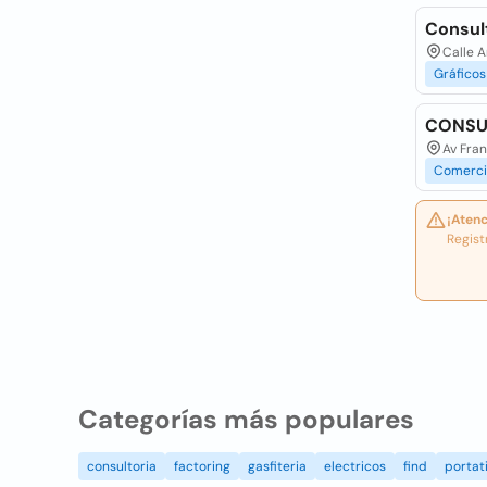
Consul
Calle 
Gráficos
CONSU
Av Fra
Comerci
¡Atenc
Regist
Categorías más populares
consultoria
factoring
gasfiteria
electricos
find
portati