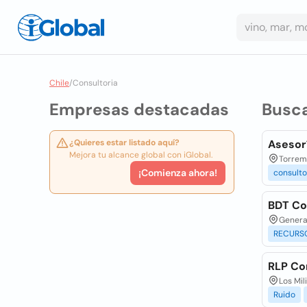
Chile
/
Consultoria
Empresas destacadas
Busc
¿Quieres estar listado aquí?
Asesorí
Mejora tu alcance global con iGlobal.
Torremo
¡Comienza ahora!
consulto
BDT Co
General
RECURS
RLP Co
Los Mil
Ruido