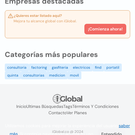
Empresas destacadas
¿Quieres estar listado aquí?
Mejora tu alcance global con iGlobal.
¡Comienza ahora!
Categorías más populares
consultoria
factoring
gasfiteria
electricos
find
portatil
quinta
consultorias
medicion
movil
Inicio
Ultimas Búsquedas
Tags
Términos Y Condiciones
Contacto
Ver Planes
Utilizamos cookies para mejorar la experiencia del usuario
saber
iGlobal.co @ 2024
más
. Si continúa navegando acepta su uso.
Entendido