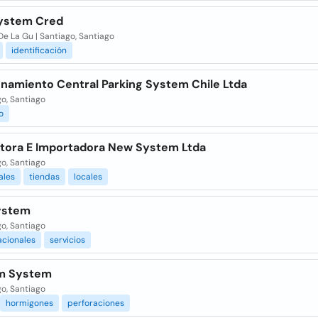
ystem Cred
De La Gu | Santiago, Santiago
identificación
onamiento Central Parking System Chile Ltda
o, Santiago
o
tora E Importadora New System Ltda
o, Santiago
ales
tiendas
locales
ystem
o, Santiago
cionales
servicios
m System
o, Santiago
hormigones
perforaciones