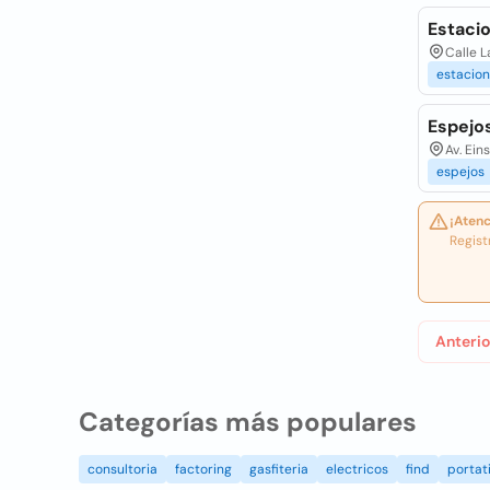
Estaci
Calle L
estacio
Espejo
Av. Ein
espejos
¡Atenc
Regist
Anterio
Categorías más populares
consultoria
factoring
gasfiteria
electricos
find
portati