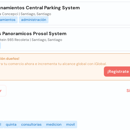
onamientos Central Parking System
a Concepci | Santiago, Santiago
namientos
administración
s Panoramicos Prosol System
stein 985 Recoleta | Santiago, Santiago
ión dueños!
ra tu comercio ahora e incrementa tu alcance global con iGlobal.
¡Registrate
r
S
l
quinta
consultorias
medicion
movil