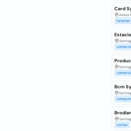
Card S
Avisos 
tarjetas
Estaci
Santiag
comerci
Produc
Santiag
comerci
Bcm S
Santiag
computa
Brodia
Santiag
cortes