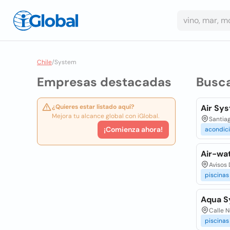
Chile
/
System
Empresas destacadas
Busc
¿Quieres estar listado aquí?
Air Sy
Mejora tu alcance global con iGlobal.
Santiag
¡Comienza ahora!
acondic
Air-wa
Avisos 
piscinas
Aqua S
Calle N
piscinas