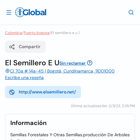
Colombia
/
Puerto bogota
/
El semillero e u 1
Compartir
El Semillero E U
Sin reclamar
Cl 70a # 14a-45 | Bogotá, Cundinamarca, 11001000
Escribe una reseña
http://www.elsemillero.net/
Última actualización: 2/3/23, 2:35 PM
Información
Semillas Forestales Y Otras Semillas.producción De Arboles