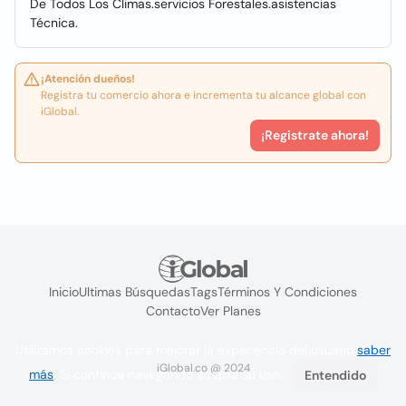
De Todos Los Climas.servicios Forestales.asistencias
Técnica.
¡Atención dueños!
Registra tu comercio ahora e incrementa tu alcance global con
iGlobal.
¡Registrate ahora!
Inicio
Ultimas Búsquedas
Tags
Términos Y Condiciones
Contacto
Ver Planes
Utilizamos cookies para mejorar la experiencia del usuario
saber
iGlobal.co @ 2024
más
. Si continúa navegando acepta su uso.
Entendido