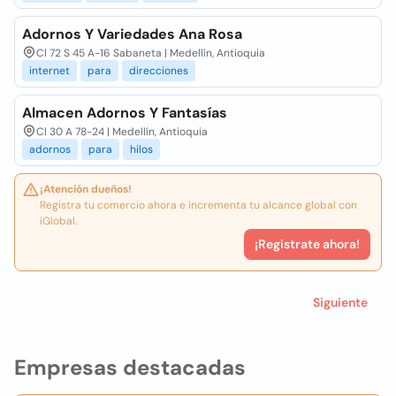
Adornos Y Variedades Ana Rosa
Cl 72 S 45 A-16 Sabaneta | Medellín, Antioquia
internet
para
direcciones
Almacen Adornos Y Fantasías
Cl 30 A 78-24 | Medellín, Antioquia
adornos
para
hilos
¡Atención dueños!
Registra tu comercio ahora e incrementa tu alcance global con
iGlobal.
¡Registrate ahora!
Siguiente
Empresas destacadas