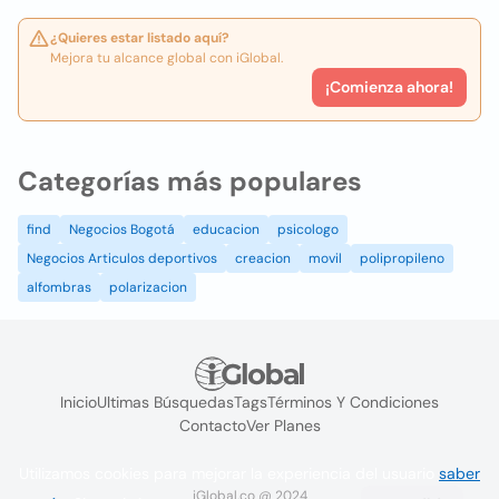
¿Quieres estar listado aquí?
Mejora tu alcance global con iGlobal.
¡Comienza ahora!
Categorías más populares
find
Negocios Bogotá
educacion
psicologo
Negocios Articulos deportivos
creacion
movil
polipropileno
alfombras
polarizacion
Inicio
Ultimas Búsquedas
Tags
Términos Y Condiciones
Contacto
Ver Planes
Utilizamos cookies para mejorar la experiencia del usuario
saber
iGlobal.co @ 2024