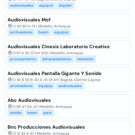
audiovisuales
equipos
alquiler
Audiovisuales Mof
Cl 95 80 A-15 | Medellín, Antioquia
archivadores
beam
equipos
Audiovisuales Cinesis Laboratorio Creativo
Cr87 A 35-57 Int 903 | Medellín, Antioquia
procesamiento
almacenamiento
televisión
Audiovisuales Pantalla Gigante Y Sonido
Cr40 B 56 B-30 A-10 Of 411 | Bogotá, Distrito Capital
archivadores
equipos
audiovisuales
Abc Audiovisuales
Cr89 47 Dd-21 | Medellín, Antioquia
sonido
beam
para
Bnc Producciones Audiovisuales
Cl 31 42 A-61 | Medellín, Antioquia