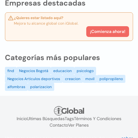
Empresas destacadas
¿Quieres estar listado aquí?
Mejora tu alcance global con iGlobal.
¡Comienza ahora!
Categorías más populares
find
Negocios Bogotá
educacion
psicologo
Negocios Articulos deportivos
creacion
movil
polipropileno
alfombras
polarizacion
Inicio
Ultimas Búsquedas
Tags
Términos Y Condiciones
Contacto
Ver Planes