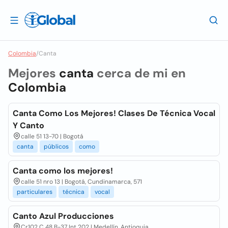
Colombia
/
Canta
Mejores
canta
cerca de mi en
Colombia
Canta Como Los Mejores! Clases De Técnica Vocal
Y Canto
calle 51 13-70 | Bogotá
canta
públicos
como
Canta como los mejores!
calle 51 nro 13 | Bogotá, Cundinamarca, 571
particulares
técnica
vocal
Canto Azul Producciones
Cr102 C 48 B-37 Int 202 | Medellín, Antioquia