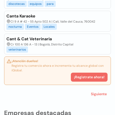
discotecas
equipos
para
Canta Karaoke
Cl 9 A # 42 - 55 Apto 502 A | Cali, Valle del Cauca, 760042
nocturna
Eventos
Locales
Cant & Cat Veterinaria
Cr 100 A 136 A - 13 | Bogotá, Distrito Capital
veterinarios
¡Atención dueños!
Registra tu comercio ahora e incrementa tu alcance global con
iGlobal.
¡Registrate ahora!
Siguiente
Empresas destacadas