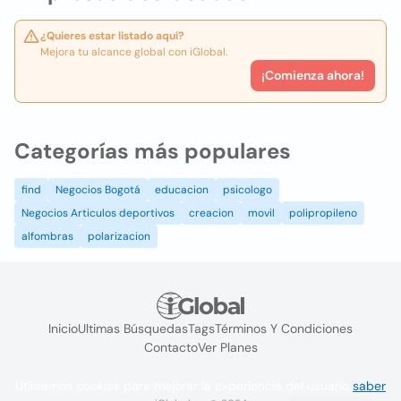
¿Quieres estar listado aquí?
Mejora tu alcance global con iGlobal.
¡Comienza ahora!
Categorías más populares
find
Negocios Bogotá
educacion
psicologo
Negocios Articulos deportivos
creacion
movil
polipropileno
alfombras
polarizacion
Inicio
Ultimas Búsquedas
Tags
Términos Y Condiciones
Contacto
Ver Planes
Utilizamos cookies para mejorar la experiencia del usuario
saber