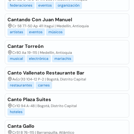
federaciones
eventos
organización
Cantando Con Juan Manuel
Cr 58 77-50 Ap 411 Itagui | Medellín, Antioquia
artistas
eventos
músicos
Cantar Torreón
Cr80 Aa 19-115 | Medellín, Antioquia
musical
electrónica
mariachis
Canto Vallenato Restaurante Bar
Av(cr)13 104-12 P-2 | Bogotá, Distrito Capital
restaurantes
carnes
Canto Plaza Suites
Cr10 94 A-48 | Bogotá, Distrito Capital
hoteles
Canta Gallo
Cr51 B 76-115 | Barranquilla, Atlántico