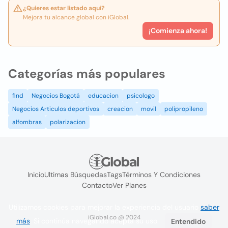
¿Quieres estar listado aquí?
Mejora tu alcance global con iGlobal.
¡Comienza ahora!
Categorías más populares
find
Negocios Bogotá
educacion
psicologo
Negocios Articulos deportivos
creacion
movil
polipropileno
alfombras
polarizacion
Inicio
Ultimas Búsquedas
Tags
Términos Y Condiciones
Contacto
Ver Planes
Utilizamos cookies para mejorar la experiencia del usuario
saber
iGlobal.co @ 2024
más
. Si continúa navegando acepta su uso.
Entendido