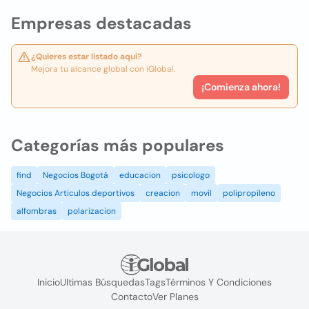
Empresas destacadas
¿Quieres estar listado aquí?
Mejora tu alcance global con iGlobal.
¡Comienza ahora!
Categorías más populares
find
Negocios Bogotá
educacion
psicologo
Negocios Articulos deportivos
creacion
movil
polipropileno
alfombras
polarizacion
Inicio
Ultimas Búsquedas
Tags
Términos Y Condiciones
Contacto
Ver Planes