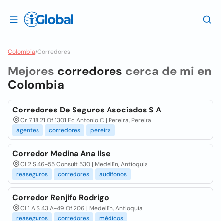
Colombia
/
Corredores
Mejores
corredores
cerca de mi en
Colombia
Corredores De Seguros Asociados S A
Cr 7 18 21 Of 1301 Ed Antonio C | Pereira, Pereira
agentes
corredores
pereira
Corredor Medina Ana Ilse
Cl 2 S 46-55 Consult 530 | Medellín, Antioquia
reaseguros
corredores
audífonos
Corredor Renjifo Rodrigo
Cl 1 A S 43 A-49 Of 206 | Medellín, Antioquia
reaseguros
corredores
médicos