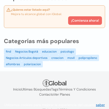
¿Quieres estar listado aquí?
Mejora tu alcance global con iGlobal.
¡Comienza ahora!
Categorías más populares
find
Negocios Bogotá
educacion
psicologo
Negocios Articulos deportivos
creacion
movil
polipropileno
alfombras
polarizacion
Inicio
Ultimas Búsquedas
Tags
Términos Y Condiciones
Contacto
Ver Planes
Utilizamos cookies para mejorar la experiencia del usuario
saber