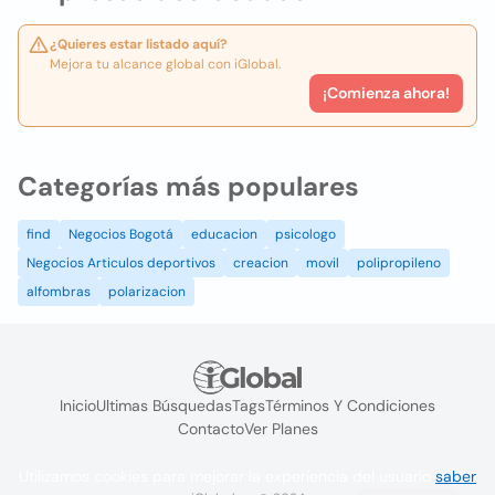
¿Quieres estar listado aquí?
Mejora tu alcance global con iGlobal.
¡Comienza ahora!
Categorías más populares
find
Negocios Bogotá
educacion
psicologo
Negocios Articulos deportivos
creacion
movil
polipropileno
alfombras
polarizacion
Inicio
Ultimas Búsquedas
Tags
Términos Y Condiciones
Contacto
Ver Planes
Utilizamos cookies para mejorar la experiencia del usuario
saber