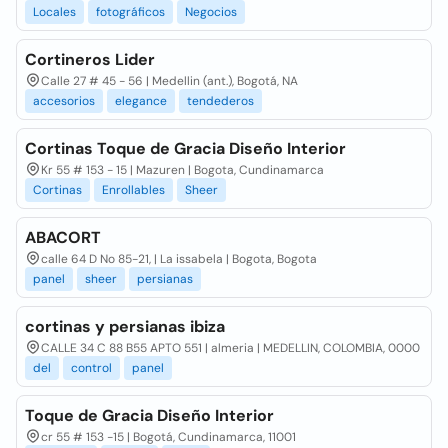
Locales
fotográficos
Negocios
Cortineros Lider
Calle 27 # 45 - 56 | Medellin (ant.), Bogotá, NA
accesorios
elegance
tendederos
Cortinas Toque de Gracia Diseño Interior
Kr 55 # 153 - 15 | Mazuren | Bogota, Cundinamarca
Cortinas
Enrollables
Sheer
ABACORT
calle 64 D No 85-21, | La issabela | Bogota, Bogota
panel
sheer
persianas
cortinas y persianas ibiza
CALLE 34 C 88 B55 APTO 551 | almeria | MEDELLIN, COLOMBIA, 0000
del
control
panel
Toque de Gracia Diseño Interior
cr 55 # 153 -15 | Bogotá, Cundinamarca, 11001