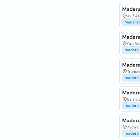
Madera
Av 7 4 
Maderab
Madera
Cra 3# 
madera
Madera
Transve
madera
Madera
Barrio 
madera
Madera
Avda C
madera