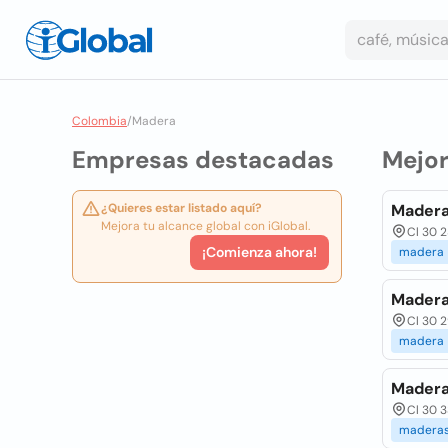
Colombia
/
Madera
Empresas destacadas
Mejo
¿Quieres estar listado aquí?
Madera
Mejora tu alcance global con iGlobal.
Cl 30 2
¡Comienza ahora!
madera
Madera
Cl 30 2
madera
Madera
Cl 30 3
madera