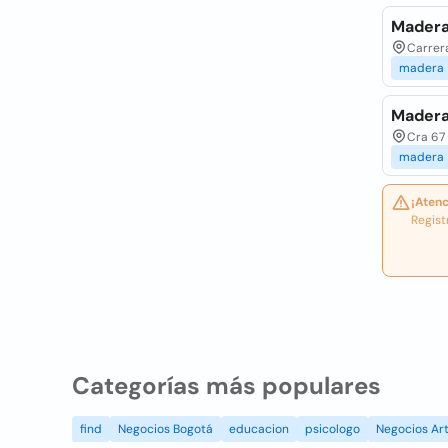
Madera
Carrera
madera
Madera
Cra 67 
madera
¡Atenc
Regist
Categorías más populares
find
Negocios Bogotá
educacion
psicologo
Negocios Art