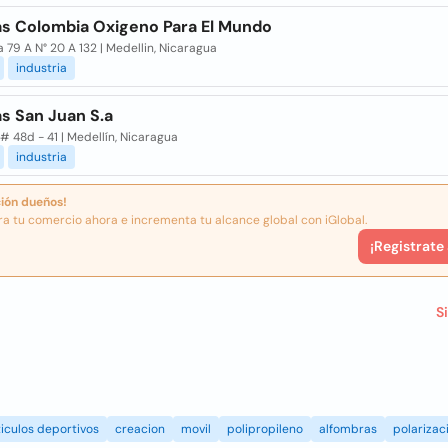
s Colombia Oxigeno Para El Mundo
 79 A N° 20 A 132 | Medellin, Nicaragua
industria
s San Juan S.a
# 48d - 41 | Medellín, Nicaragua
industria
ión dueños!
ra tu comercio ahora e incrementa tu alcance global con iGlobal.
¡Registrate
S
iculos deportivos
creacion
movil
polipropileno
alfombras
polarizac