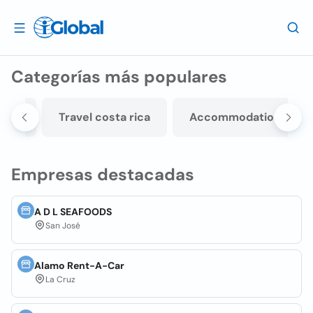
Categorías más populares
icos
Travel costa rica
Accommodations/hot
Empresas destacadas
A D L SEAFOODS
San José
Alamo Rent-A-Car
La Cruz