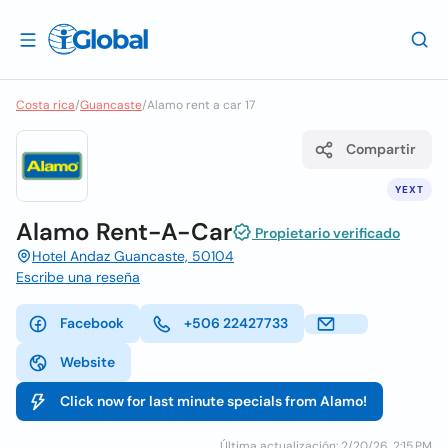
Costa rica
/
Guancaste
/
Alamo rent a car 17
Compartir
YEXT
Alamo Rent-A-Car
Propietario verificado
Hotel Andaz Guancaste, 50104
Escribe una reseña
Facebook
+506 22427733
Website
Click now for last minute specials from Alamo!
Última actualización: 2/20/26, 2:15 PM