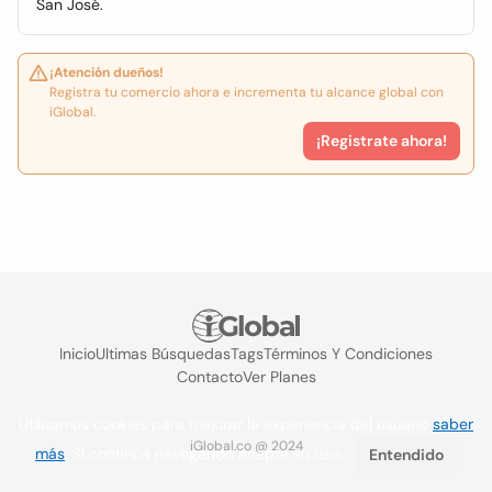
San José.
¡Atención dueños!
Registra tu comercio ahora e incrementa tu alcance global con
iGlobal.
¡Registrate ahora!
Inicio
Ultimas Búsquedas
Tags
Términos Y Condiciones
Contacto
Ver Planes
Utilizamos cookies para mejorar la experiencia del usuario
saber
iGlobal.co @ 2024
más
. Si continúa navegando acepta su uso.
Entendido