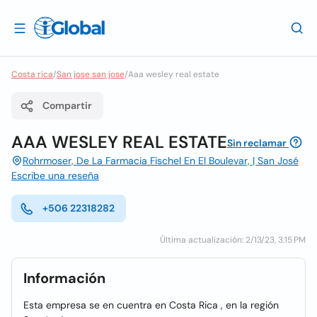
Costa rica
/
San jose san jose
/
Aaa wesley real estate
Compartir
AAA WESLEY REAL ESTATE
Sin reclamar
Rohrmoser, De La Farmacia Fischel En El Boulevar, | San José
Escribe una reseña
+506 22318282
Última actualización: 2/13/23, 3:15 PM
Información
Esta empresa se en cuentra en Costa Rica , en la región