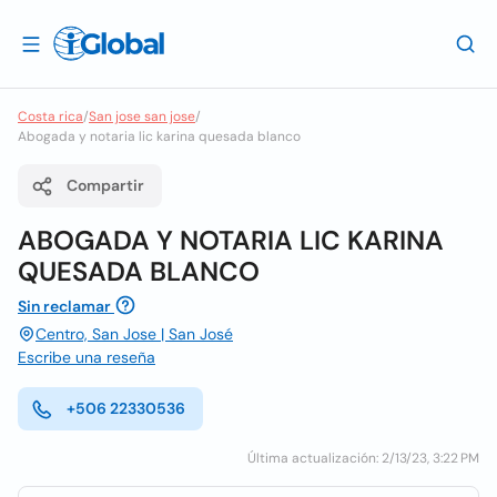
Costa rica
/
San jose san jose
/
Abogada y notaria lic karina quesada blanco
Compartir
ABOGADA Y NOTARIA LIC KARINA
QUESADA BLANCO
Sin reclamar
Centro, San Jose | San José
Escribe una reseña
+506 22330536
Última actualización: 2/13/23, 3:22 PM