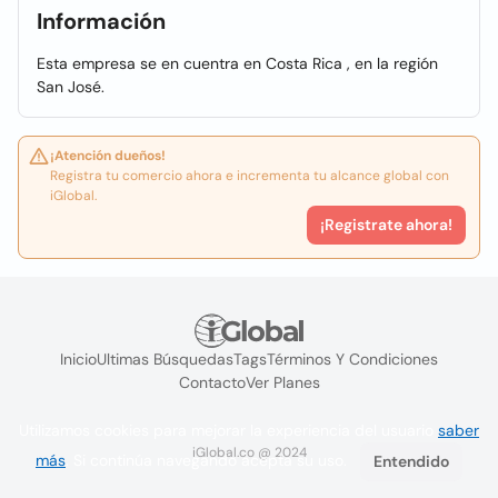
Información
Esta empresa se en cuentra en Costa Rica , en la región
San José.
¡Atención dueños!
Registra tu comercio ahora e incrementa tu alcance global con
iGlobal.
¡Registrate ahora!
Inicio
Ultimas Búsquedas
Tags
Términos Y Condiciones
Contacto
Ver Planes
Utilizamos cookies para mejorar la experiencia del usuario
saber
iGlobal.co @ 2024
más
. Si continúa navegando acepta su uso.
Entendido