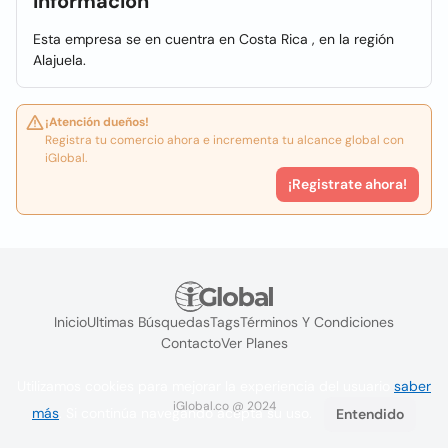
Información
Esta empresa se en cuentra en Costa Rica , en la región
Alajuela.
¡Atención dueños!
Registra tu comercio ahora e incrementa tu alcance global con
iGlobal.
¡Registrate ahora!
Inicio
Ultimas Búsquedas
Tags
Términos Y Condiciones
Contacto
Ver Planes
Utilizamos cookies para mejorar la experiencia del usuario
saber
iGlobal.co @ 2024
más
. Si continúa navegando acepta su uso.
Entendido