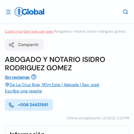
Costa rica
/
San jose san jose
/
Abogado y notario isidro rodriguez gomez
Compartir
ABOGADO Y NOTARIO ISIDRO
RODRIGUEZ GOMEZ
Sin reclamar
De La Cruz Roja, 110m Este | Alajuela | San José
Escribe una reseña
+506 24421561
Última actualización: 2/13/23, 3:22 PM