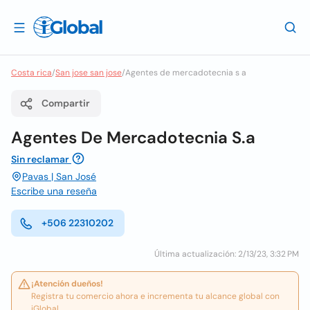
Costa rica
/
San jose san jose
/
Agentes de mercadotecnia s a
Compartir
Agentes De Mercadotecnia S.a
Sin reclamar
Pavas | San José
Escribe una reseña
+506 22310202
Última actualización: 2/13/23, 3:32 PM
¡Atención dueños!
Registra tu comercio ahora e incrementa tu alcance global con
iGlobal.