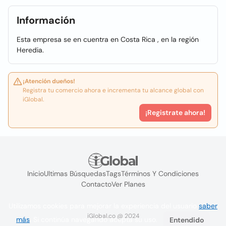
Información
Esta empresa se en cuentra en Costa Rica , en la región
Heredia.
¡Atención dueños!
Registra tu comercio ahora e incrementa tu alcance global con
iGlobal.
¡Registrate ahora!
Inicio
Ultimas Búsquedas
Tags
Términos Y Condiciones
Contacto
Ver Planes
Utilizamos cookies para mejorar la experiencia del usuario
saber
iGlobal.co @ 2024
más
. Si continúa navegando acepta su uso.
Entendido