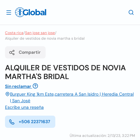
Costa rica
/
San jose san jose
/
Alquiler de vestidos de novia martha s bridal
Compartir
ALQUILER DE VESTIDOS DE NOVIA
MARTHA'S BRIDAL
Sin reclamar
Burguer King 1km Este,carretera A San Isidro | Heredia Central
| San José
Escribe una reseña
+506 22371637
Última actualización: 2/13/23, 3:22 PM