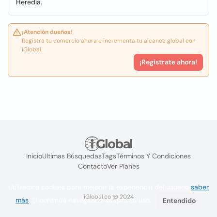
Heredia.
¡Atención dueños!
Registra tu comercio ahora e incrementa tu alcance global con
iGlobal.
¡Registrate ahora!
Inicio
Ultimas Búsquedas
Tags
Términos Y Condiciones
Contacto
Ver Planes
Utilizamos cookies para mejorar la experiencia del usuario
saber
iGlobal.co @ 2024
más
. Si continúa navegando acepta su uso.
Entendido