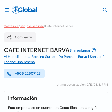
Costa rica
/
San jose san jose
/
Cafe internet barva
Compartir
CAFE INTERNET BARVA
Sin reclamar
Heredia,de La Esquina Sureste De Parque | Barva | San José
Escribe una reseña
+506 22607123
Última actualización: 2/13/23, 3:17 PM
Información
Esta empresa se en cuentra en Costa Rica , en la región