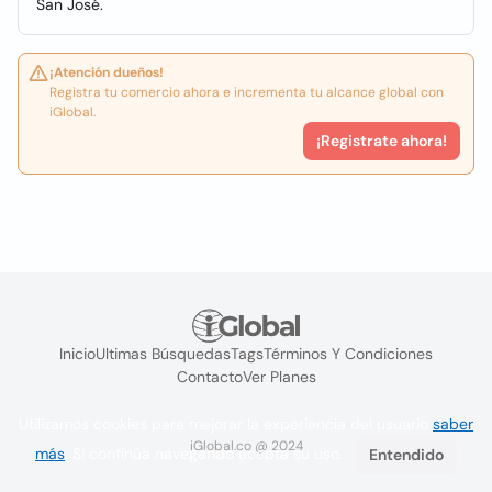
San José.
¡Atención dueños!
Registra tu comercio ahora e incrementa tu alcance global con
iGlobal.
¡Registrate ahora!
Inicio
Ultimas Búsquedas
Tags
Términos Y Condiciones
Contacto
Ver Planes
Utilizamos cookies para mejorar la experiencia del usuario
saber
iGlobal.co @ 2024
más
. Si continúa navegando acepta su uso.
Entendido