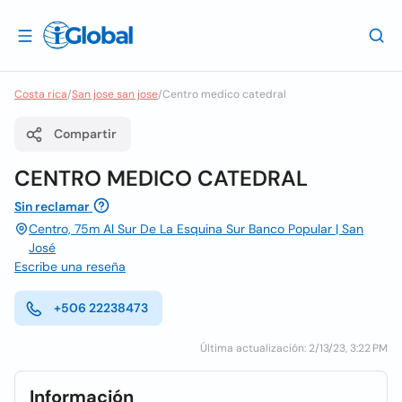
Costa rica
/
San jose san jose
/
Centro medico catedral
Compartir
CENTRO MEDICO CATEDRAL
Sin reclamar
Centro, 75m Al Sur De La Esquina Sur Banco Popular | San
José
Escribe una reseña
+506 22238473
Última actualización: 2/13/23, 3:22 PM
Información