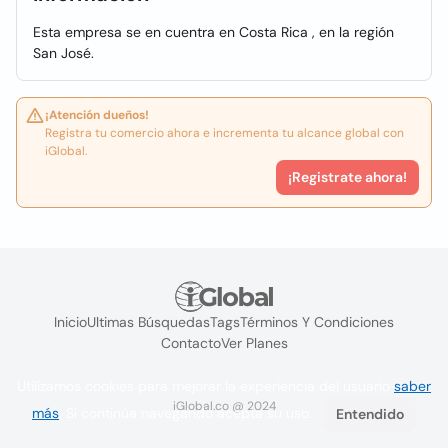
Esta empresa se en cuentra en Costa Rica , en la región
San José.
¡Atención dueños!
Registra tu comercio ahora e incrementa tu alcance global con
iGlobal.
¡Registrate ahora!
Inicio
Ultimas Búsquedas
Tags
Términos Y Condiciones
Contacto
Ver Planes
Utilizamos cookies para mejorar la experiencia del usuario
saber
iGlobal.co @ 2024
más
. Si continúa navegando acepta su uso.
Entendido