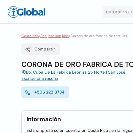
Costa rica
/
San jose san jose
/
Corona de oro fabrica de tortillas
Compartir
CORONA DE ORO FABRICA DE TO
Bo. Cuba De La Fabrica Leonisa 25 Norte | San José
Escribe una reseña
+506 22213734
Información
Esta empresa se en cuentra en Costa Rica , en la regió